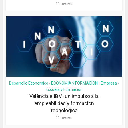
11 meses
Desarrollo Economico
ECONOMIA y FORMACÍON
Empresa
•
•
•
Escuela y Formación
València e IBM: un impulso a la
empleabilidad y formación
tecnológica
11 meses