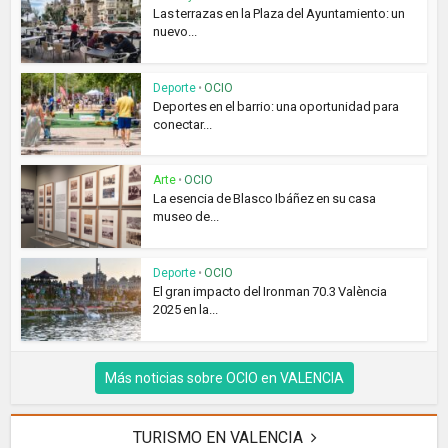
Las terrazas en la Plaza del Ayuntamiento: un
nuevo...
Deporte
•
OCIO
Deportes en el barrio: una oportunidad para
conectar...
Arte
•
OCIO
La esencia de Blasco Ibáñez en su casa
museo de...
Deporte
•
OCIO
El gran impacto del Ironman 70.3 València
2025 en la...
Más noticias sobre OCIO en VALENCIA
TURISMO EN VALENCIA