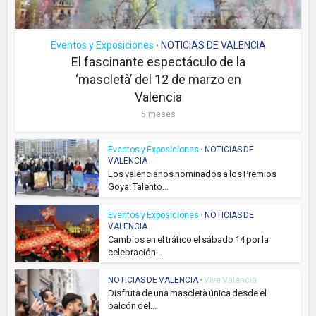
Eventos y Exposiciones
NOTICIAS DE VALENCIA
•
El fascinante espectáculo de la
‘mascletà’ del 12 de marzo en
Valencia
5 meses
Eventos y Exposiciones
•
NOTICIAS DE
VALENCIA
Los valencianos nominados a los Premios
Goya: Talento...
Eventos y Exposiciones
•
NOTICIAS DE
VALENCIA
Cambios en el tráfico el sábado 14 por la
celebración...
NOTICIAS DE VALENCIA
•
Vive Valencia
Disfruta de una mascletà única desde el
balcón del...