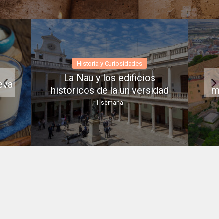
Historia y Curiosidades
La Nau y los edificios
eva
historicos de la universidad
m
o
1 semana