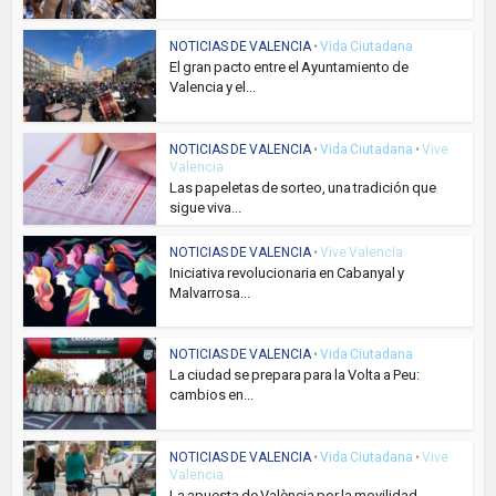
NOTICIAS DE VALENCIA
•
Vida Ciutadana
El gran pacto entre el Ayuntamiento de
Valencia y el...
NOTICIAS DE VALENCIA
•
Vida Ciutadana
•
Vive
Valencia
Las papeletas de sorteo, una tradición que
sigue viva...
NOTICIAS DE VALENCIA
•
Vive Valencia
Iniciativa revolucionaria en Cabanyal y
Malvarrosa...
NOTICIAS DE VALENCIA
•
Vida Ciutadana
La ciudad se prepara para la Volta a Peu:
cambios en...
NOTICIAS DE VALENCIA
•
Vida Ciutadana
•
Vive
Valencia
La apuesta de València por la movilidad