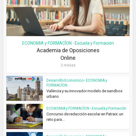
ECONOMIA y FORMACÍON
Escuela y Formación
•
Academia de Oposiciones
Online
2 meses
Desarrollo Economico
•
ECONOMIA y
FORMACÍON
València y su innovador modelo de sandbox
urbano
ECONOMIA y FORMACÍON
•
Escuela y Formación
Concurso de redacción escolar en Patraix: un
reto para...