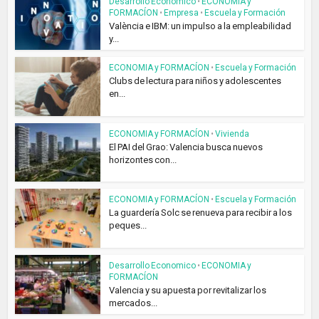
Desarrollo Economico
•
ECONOMIA y
FORMACÍON
•
Empresa
•
Escuela y Formación
València e IBM: un impulso a la empleabilidad
y...
ECONOMIA y FORMACÍON
•
Escuela y Formación
Clubs de lectura para niños y adolescentes
en...
ECONOMIA y FORMACÍON
•
Vivienda
El PAI del Grao: Valencia busca nuevos
horizontes con...
ECONOMIA y FORMACÍON
•
Escuela y Formación
La guardería Solc se renueva para recibir a los
peques...
Desarrollo Economico
•
ECONOMIA y
FORMACÍON
Valencia y su apuesta por revitalizar los
mercados...