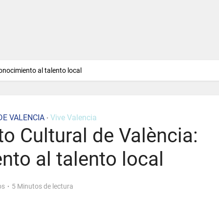
onocimiento al talento local
DE VALENCIA
Vive Valencia
•
o Cultural de València:
to al talento local
os
5 Minutos de lectura