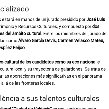
cializado
s estará en manos de un jurado presidido por
José Luis
atrimonio y Recursos Culturales, y compuesto por
dos
es del ámbito cultural
. Entre los miembros del jurado de
adas como
Álvaro García Devis, Carmen Velasco Mateu,
spílez Feijoo
.
ico-cultural de los candidatos como su eco nacional e
cultura local y su trayectoria de galardones. Se trata de
r las aportaciones más significativas en el panorama
allá de las fronteras locales.
ència a sus talentos culturales
ultural “Ciudad de València”
se realizará en un acto