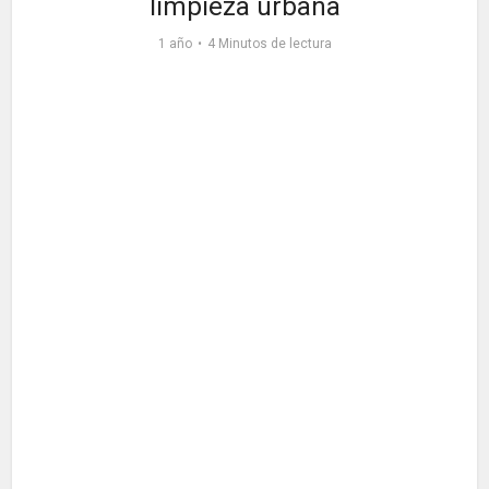
limpieza urbana
1 año
4 Minutos de lectura