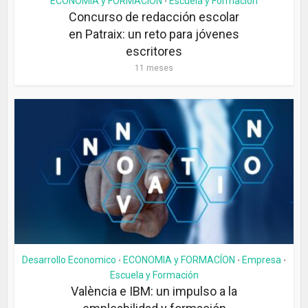
ECONOMIA y FORMACÍON
Escuela y Formación
•
Concurso de redacción escolar
en Patraix: un reto para jóvenes
escritores
11 meses
Desarrollo Economico
ECONOMIA y FORMACÍON
Empresa
•
•
•
Escuela y Formación
València e IBM: un impulso a la