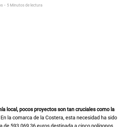
os
5 Minutos de lectura
ía local, pocos proyectos son tan cruciales como la
En la comarca de la Costera, esta necesidad ha sido
va de 593.069,36 euros destinada a cinco polígonos