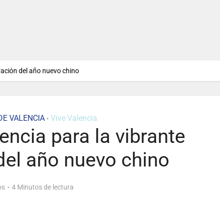
ración del año nuevo chino
DE VALENCIA
Vive Valencia
•
encia para la vibrante
del año nuevo chino
os
4 Minutos de lectura