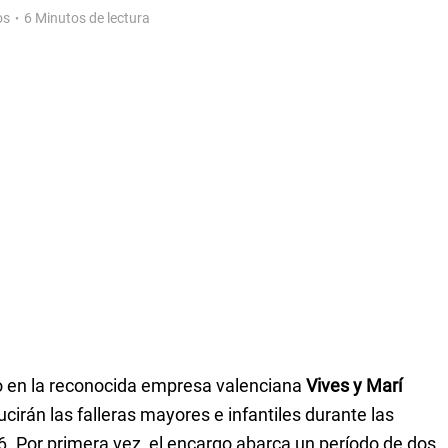
os
6 Minutos de lectura
o en la reconocida empresa valenciana
Vives y Marí
ucirán las falleras mayores e infantiles durante las
6. Por primera vez, el encargo abarca un período de dos