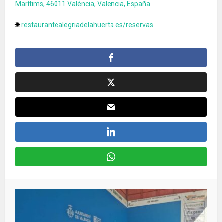
Marítims, 46011 València, Valencia, España
🌐
restaurantealegriadelahuerta.es/reservas